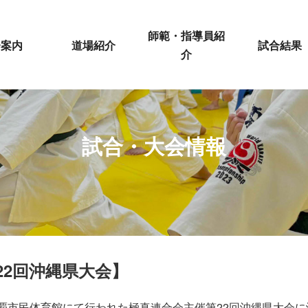
師範・指導員紹
会案内
道場紹介
試合結果
介
試合・大会情報
22回沖縄県大会】
)に那覇市民体育館にて行われた極真連合会主催第22回沖縄県大会