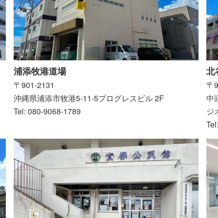
浦添牧港道場
北
〒901-2131
〒9
沖縄県浦添市牧港5-11-5プログレスビル 2F
中
Tel: 080-9068-1789
ジ
Tel