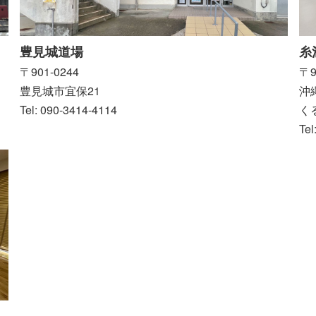
糸
豊見城道場
〒9
〒901-0244
沖
豊見城市宜保21
く
Tel: 090-3414-4114
Tel