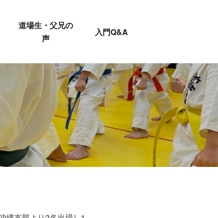
道場生・父兄の
入門Q&A
声
に沖縄支部より2名出場し1