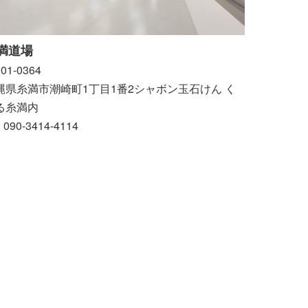
満道場
01-0364
縄県糸満市潮崎町1丁目1番2シャボン玉石けん く
る糸満内
: 090-3414-4114