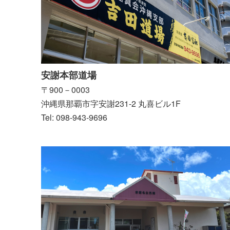
安謝本部道場
〒900－0003
沖縄県那覇市字安謝231-2 丸喜ビル1F
Tel: 098-943-9696