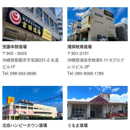
安謝本部道場
浦添牧港道場
〒900－0003
〒901-2131
沖縄県那覇市字安謝231-2 丸喜
沖縄県浦添市牧港5-11-5プログ
ビル1F
レスビル 2F
Tel: 098-943-9696
Tel: 080-9068-1789
うるま道場
北谷ハンビータウン道場