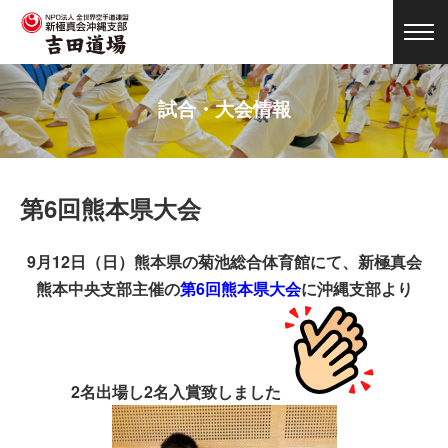
試合・大会情報
第6回熊本県大会
9月12日（日）熊本県の菊池総合体育館にて、新極真会
熊本中央支部主催の
第6回熊本県大会
に沖縄支部より
2名出場し2名入賞致しました