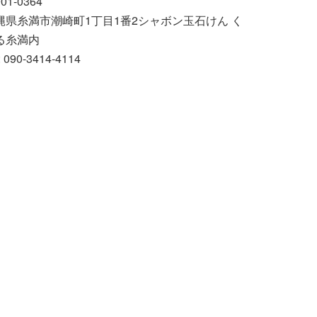
01-0364
縄県糸満市潮崎町1丁目1番2シャボン玉石けん く
る糸満内
: 090-3414-4114