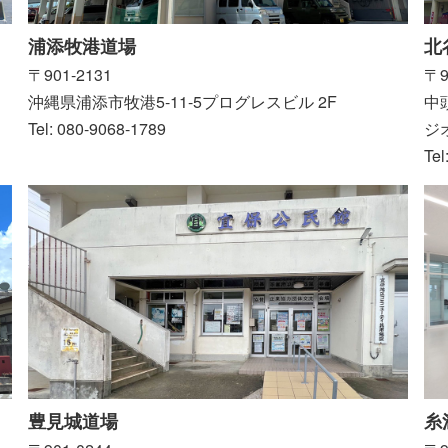
浦添牧港道場
北
〒901-2131
〒9
沖縄県浦添市牧港5-11-5プログレスビル 2F
中
Tel: 080-9068-1789
ジ
Tel
糸
豊見城道場