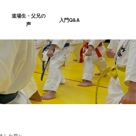
道場生・父兄の
入門Q&A
声
した🎊✨