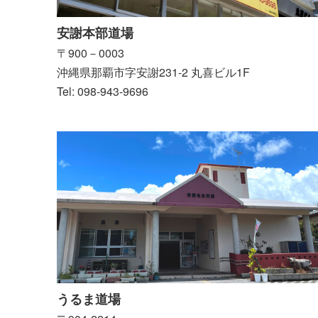
安謝本部道場
〒900－0003
沖縄県那覇市字安謝231-2 丸喜ビル1F
Tel: 098-943-9696
うるま道場