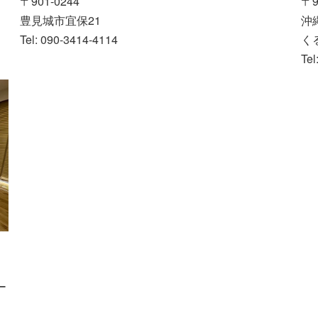
〒9
〒901-0244
沖
豊見城市宜保21
く
Tel: 090-3414-4114
Tel
ー