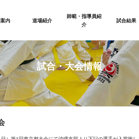
師範・指導員紹
会案内
道場紹介
試合結果
介
試合・大会情報
会
日（日）第1回東京都大会にて沖縄支部より下記の選手が入賞致しま